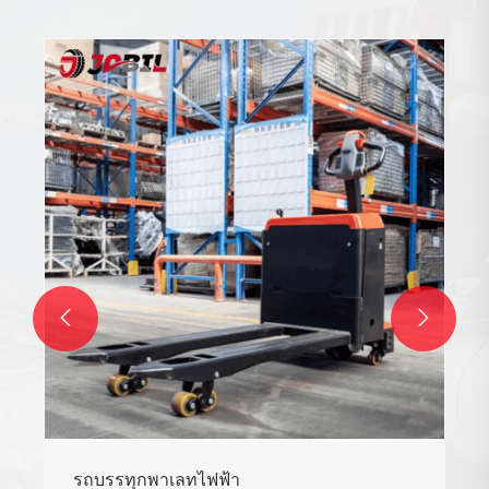


รถบรรทุกพาเลทไฟฟ้า