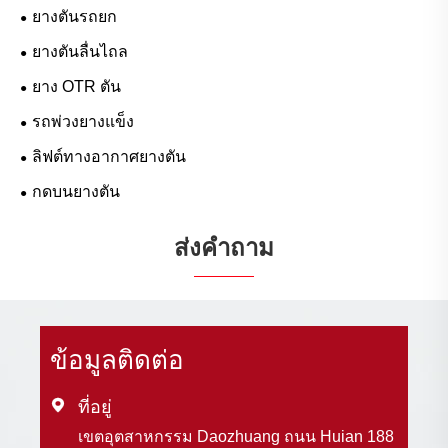
ยางตันรถยก
ยางตันลื่นไถล
ยาง OTR ตัน
รถพ่วงยางแข็ง
ลิฟต์ทางอากาศยางตัน
กดบนยางตัน
ส่งคำถาม
ข้อมูลติดต่อ

ที่อยู่
เขตอุตสาหกรรม Daozhuang ถนน Huian 188