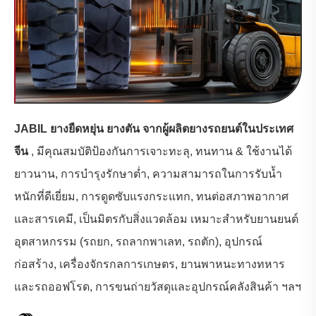
JABIL ยางยืดหยุ่น ยางตัน
จากผู้ผลิตยางรถยนต์ในประเทศ
จีน
, มีคุณสมบัติป้องกันการเจาะทะลุ, ทนทาน & ใช้งานได้
ยาวนาน, การบำรุงรักษาต่ำ, ความสามารถในการรับน้ำ
หนักที่ดีเยี่ยม, การดูดซับแรงกระแทก, ทนต่อสภาพอากาศ
และสารเคมี, เป็นมิตรกับสิ่งแวดล้อม เหมาะสำหรับยานยนต์
อุตสาหกรรม (รถยก, รถลากพาเลท, รถตัก), อุปกรณ์
ก่อสร้าง, เครื่องจักรกลการเกษตร, ยานพาหนะทางทหาร
และรถออฟโรด, การขนถ่ายวัสดุและอุปกรณ์คลังสินค้า ฯลฯ