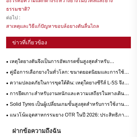
อะไรคือความแตกต่างระหว่างยางในบิวทิลและยาง
ธรรมชาติ?
ต่อไป :
สาเหตุและวิธีแก้ปัญหาขอบล้อยางตันลื่นไถล
ข่าวที่เกี่ยวข้อง
เหตุใดยางตันจึงเป็นการอัพเกรดขั้นสูงสุดสำหรับ
เวิร์กโฟลว์งานหนัก
คู่มือการเลือกยางในทั่วโลก: ขนาดยอดนิยมและการใช้
งานตามสถานการณ์สำหรับยางธรรมชาติกับยางบิวทิล
ความปลอดภัยในการขุดใต้ดิน: เหตุใดยางซีรีส์ L-5S จึงมี
ความสำคัญอย่างยิ่งในการขจัดปัญหาการหยุดทำงานของ
การยึดเกาะสำหรับงานหนักและความเสถียรในทางเดินสูง:
LHD ที่มีค่าใช้จ่ายสูง
แนวโน้มความต้องการยางล้อรถยกและคู่มือการใช้งาน
Solid Tyres เป็นผู้เปลี่ยนเกมขั้นสูงสุดสำหรับการใช้งาน
หนักหรือไม่?
แนวโน้มอุตสาหกรรมยาง OTR ในปี 2026: ประสิทธิภาพ
ความยั่งยืน และนวัตกรรมการบริการ
ฝากข้อความถึงฉัน