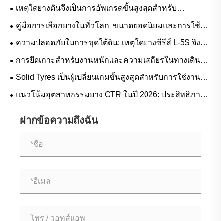
เหตุใดยางตันจึงเป็นการอัพเกรดขั้นสูงสุดสำหรับ
เวิร์กโฟลว์งานหนัก
คู่มือการเลือกยางในทั่วโลก: ขนาดยอดนิยมและการใช้
งานตามสถานการณ์สำหรับยางธรรมชาติกับยางบิวทิล
ความปลอดภัยในการขุดใต้ดิน: เหตุใดยางซีรีส์ L-5S จึงมี
ความสำคัญอย่างยิ่งในการขจัดปัญหาการหยุดทำงานของ
การยึดเกาะสำหรับงานหนักและความเสถียรในทางเดินสูง:
LHD ที่มีค่าใช้จ่ายสูง
แนวโน้มความต้องการยางล้อรถยกและคู่มือการใช้งาน
Solid Tyres เป็นผู้เปลี่ยนเกมขั้นสูงสุดสำหรับการใช้งาน
หนักหรือไม่?
แนวโน้มอุตสาหกรรมยาง OTR ในปี 2026: ประสิทธิภาพ
ความยั่งยืน และนวัตกรรมการบริการ
ฝากข้อความถึงฉัน