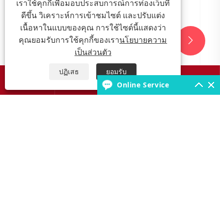
เราใช้คุกกี้เพื่อมอบประสบการณ์การท่องเว็บที่
ดีขึ้น วิเคราะห์การเข้าชมไซต์ และปรับแต่ง
เนื้อหาในแบบของคุณ การใช้ไซต์นี้แสดงว่า
คุณยอมรับการใช้คุกกี้ของเรา
นโยบายความ


เป็นส่วนตัว
ปฏิเสธ
ยอมรับ




Online Service
เหตุใดท่อและแผ่นยางจึงมีความสำคัญต่อ
ประสิทธิภาพของยาง
ดูเพิ่มเติม >>
เกี่ยวกับเรา