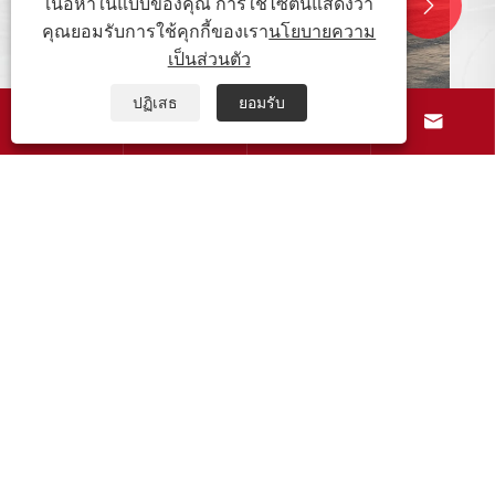
เนื้อหาในแบบของคุณ การใช้ไซต์นี้แสดงว่า


คุณยอมรับการใช้คุกกี้ของเรา
นโยบายความ
เป็นส่วนตัว
ปฏิเสธ
ยอมรับ




ทิศทางการใช้งานหลักของยางเครื่องจักร
ก่อสร้างคืออะไร?
ดูเพิ่มเติม >>
เกี่ยวกับเรา
สินค้า