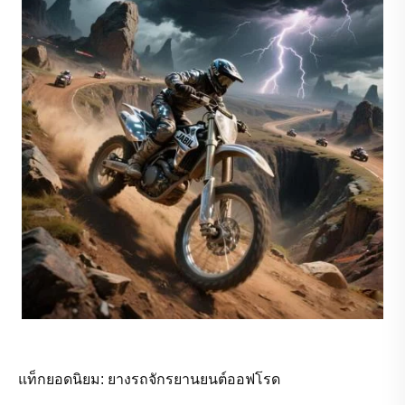
แท็กยอดนิยม: ยางรถจักรยานยนต์ออฟโรด