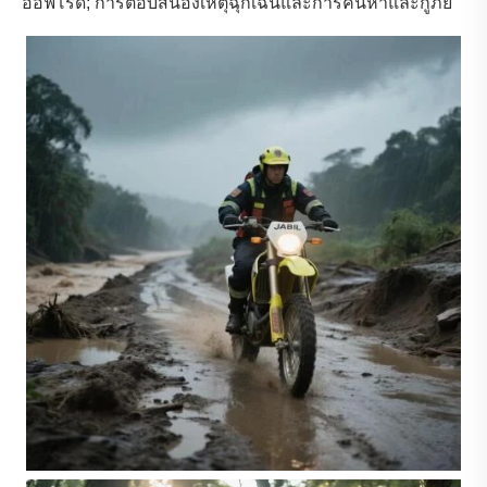
ออฟโรด; การตอบสนองเหตุฉุกเฉินและการค้นหาและกู้ภัย