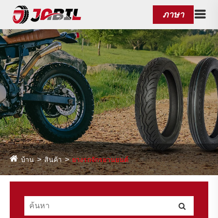
ภาษา
บ้าน
สินค้า
ยางรถจักรยานยนต์